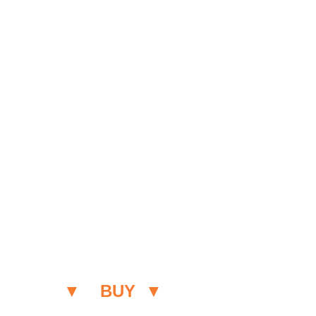
▼    BUY  ▼