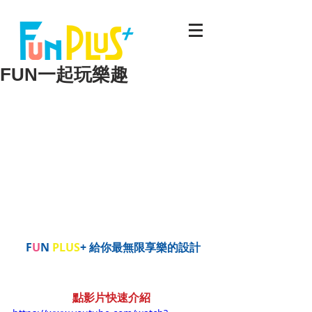
FUN一起玩樂趣
F
U
N 
PLUS
+
給你最無限享樂的設計
點
影片
快速介紹