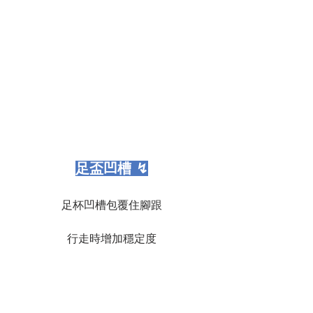
足盃凹槽 ↯
足杯凹槽包覆住腳跟
行走時增加穩定度