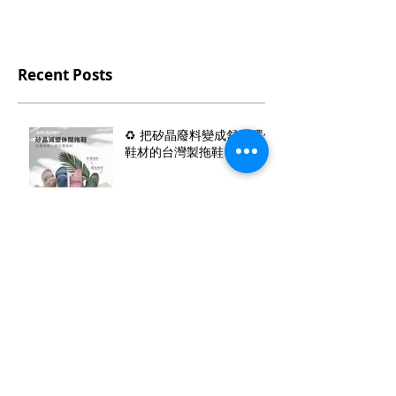
Recent Posts
♻️ 把矽晶廢料變成舒適環保
鞋材的台灣製拖鞋
⚖️ 結構與機能的平衡：
【Fun Plus+】厚舒緩寬版
夾腳室外拖
🐼2026財氣爆棚預定：
【Fun Plus+】開運熊報禮
盒組，讓您「熊唔錢」！