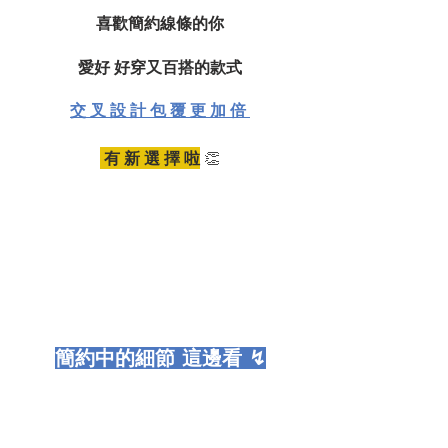
喜歡簡約線條的你
愛好 好穿又百搭的款式
交 叉 設 計 包 覆 更 加 倍 
 有 新 選 擇 啦
👏
簡約中的細節 這邊看 ↯