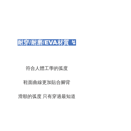
耐穿/耐磨/EVA材質 ↯
符合人體工學的弧度
鞋面曲線更加貼合腳背
滑順的弧度 只有穿過最知道