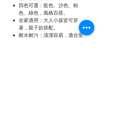
四色可選：藍色、沙色、粉
色、綠色，風格百搭。
全家適用：大人小孩皆可穿
著，親子款搭配。
耐水耐污：清潔容易，適合室
內外穿著。
支持永續：回收再製，實踐循
環經濟理念。
商品尺寸
24 / 24.5 / 25.5 / 26
商品購買
粉色
太松企業股份有限公司
電話：(03)
323-8736