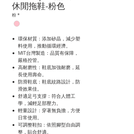
休閒拖鞋-粉色
粉
*
環保材質：添加矽晶，減少塑
料使用，推動循環經濟。
MIT台灣製造：品質有保障，
嚴格控管。
高耐磨性：鞋底加強耐磨，延
長使用壽命。
防滑鞋底：鞋底紋路設計，防
滑效果佳。
舒適足弓支撐：符合人體工
學，減輕足部壓力。
輕量設計：穿著無負擔，方便
日常使用。
可調整鞋扣：依照腳型自由調
整，貼合舒適。