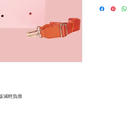
F
版減輕負擔